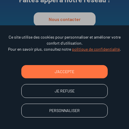
Nous contacter
Ce site utilise des cookies pour personnaliser et améliorer votre
confort d'utilisation.
Réseau ESAT en Auvergne
Pour en savoir plus, consultez notre
politique de confidentialité
.
•
15 rue des Frères Lumière
63000 Clermont-Ferrand
Tél : 04 73 92 68 95
J'ACCEPTE
JE REFUSE
Accessibilité
Mentions légales
PERSONNALISER
Confidentialité