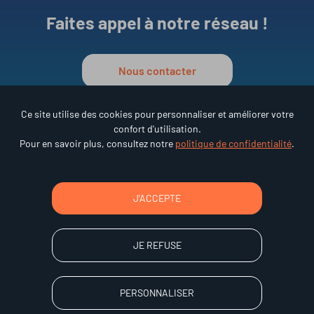
Faites appel à notre réseau !
Nous contacter
Ce site utilise des cookies pour personnaliser et améliorer votre
confort d'utilisation.
Réseau ESAT en Auvergne
Pour en savoir plus, consultez notre
politique de confidentialité
.
•
15 rue des Frères Lumière
63000 Clermont-Ferrand
Tél : 04 73 92 68 95
J'ACCEPTE
JE REFUSE
Accessibilité
Mentions légales
PERSONNALISER
Confidentialité