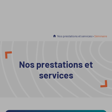
Accueil
Nos prestations et services
En cours :
Séminaire
Nos prestations et
services