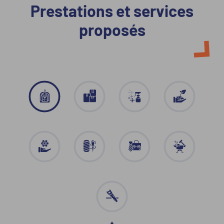
Prestations et services
proposés
Blanchisserie
Emballage
Entretien
Environnement
-
et
Espaces
Conditionnement
Propreté
Verts
Industries
Prestations
Prestations
Travail
diverses
artisanales
en
des
entreprise
métaux
Travail
du
bois