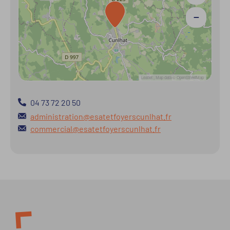
−
Leaflet
| Map data ©
OpenStreetMap
04 73 72 20 50
administration@esatetfoyerscunlhat.fr
commercial@esatetfoyerscunlhat.fr