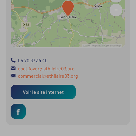
−
Leaflet
| Map data ©
OpenStreetMap
04 70 67 34 40
esat.foyer@sthilaire03.org
commercial@sthilaire03.org
Voir le site internet
Retrouvez
cet
ESAT
sur
Facebook