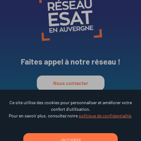
Faites appel à notre réseau !
Nous contacter
Ce site utilise des cookies pour personnaliser et améliorer votre
confort d'utilisation.
Réseau ESAT en Auvergne
Pour en savoir plus, consultez notre
politique de confidentialité
.
•
15 rue des Frères Lumière
63000 Clermont-Ferrand
Tél : 04 73 92 68 95
J'ACCEPTE