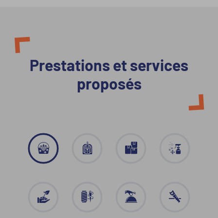
Prestations et services
proposés
Agro-
Blanchisserie
Emballage
Entretien
Alimentaire
-
et
Conditionnement
Propreté
Environnement
Prestations
Restauration
Travail
Espaces
artisanales
Traiteur
du
Verts
bois