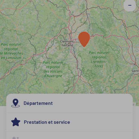
−
Département
Leaflet
| Map data ©
OpenStreetMap
Allier
Prestation et service
Cantal