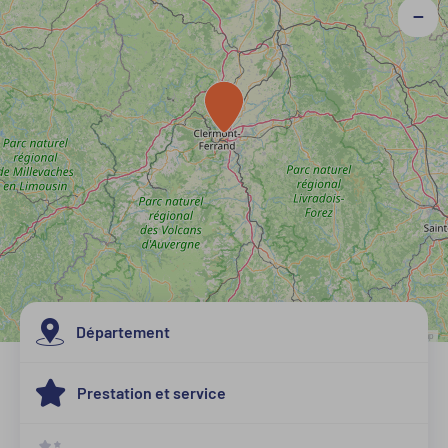
−
Département
Leaflet
| Map data ©
OpenStreetMap
Allier
Prestation et service
Cantal