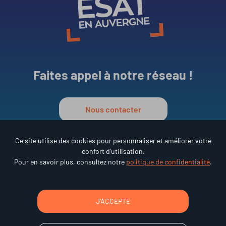
Faites appel à notre réseau !
Nous contacter
Ce site utilise des cookies pour personnaliser et améliorer votre
confort d'utilisation.
Réseau ESAT en Auvergne
Pour en savoir plus, consultez notre
politique de confidentialité
.
•
15 rue des Frères Lumière
63000 Clermont-Ferrand
Tél : 04 73 92 68 95
J'ACCEPTE