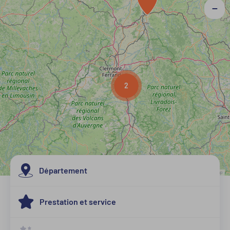
−
2
Département
Leaflet
| Map data ©
OpenStreetMap
Allier
Prestation et service
Cantal