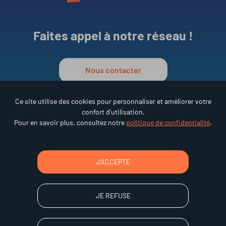
Faites appel à notre réseau !
Nous contacter
Ce site utilise des cookies pour personnaliser et améliorer votre
confort d'utilisation.
Réseau ESAT en Auvergne
Pour en savoir plus, consultez notre
politique de confidentialité
.
•
15 rue des Frères Lumière
63000 Clermont-Ferrand
Tél : 04 73 92 68 95
J'ACCEPTE
JE REFUSE
Accessibilité
Mentions légales