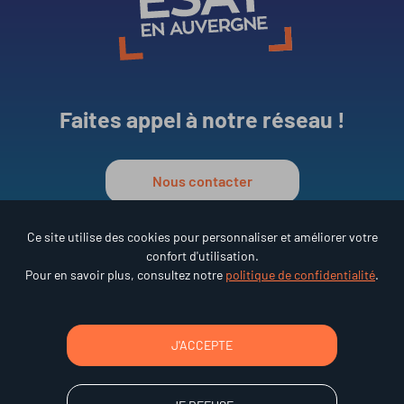
Faites appel à notre réseau !
Nous contacter
Ce site utilise des cookies pour personnaliser et améliorer votre
confort d'utilisation.
Réseau ESAT en Auvergne
Pour en savoir plus, consultez notre
politique de confidentialité
.
•
15 rue des Frères Lumière
63000 Clermont-Ferrand
Tél : 04 73 92 68 95
J'ACCEPTE