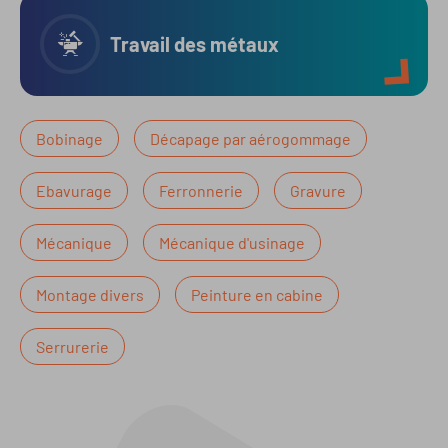
Travail des métaux
Bobinage
Décapage par aérogommage
Ebavurage
Ferronnerie
Gravure
Mécanique
Mécanique d'usinage
Montage divers
Peinture en cabine
Serrurerie