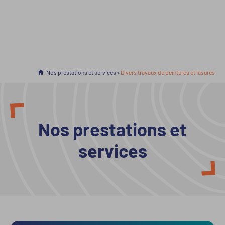
Accueil
Nos prestations et services
En cours :
Divers travaux de peintures et lasures
Nos prestations et
services