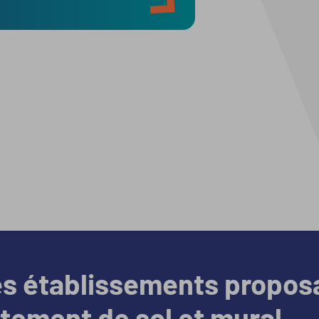
es établissements propos
êtement de sol et mural